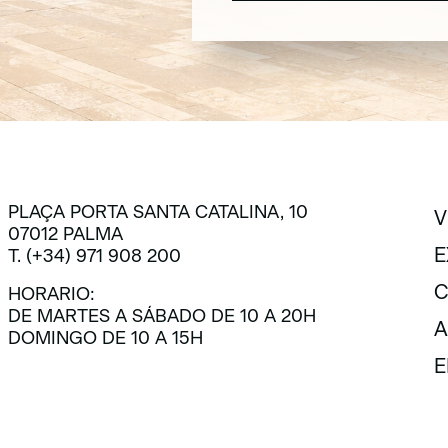
SUSCRÍBETE
PLAÇA PORTA SANTA CATALINA, 10
V
07012 PALMA
V
E
T. (+34) 971 908 200
E
C
HORARIO:
DE MARTES A SÁBADO DE 10 A 20H
C
A
DOMINGO DE 10 A 15H
A
E
E