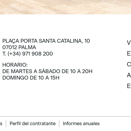
PLAÇA PORTA SANTA CATALINA, 10
V
07012 PALMA
V
E
T. (+34) 971 908 200
E
C
HORARIO:
DE MARTES A SÁBADO DE 10 A 20H
C
A
DOMINGO DE 10 A 15H
A
E
E
s
Perfil del contratante
Informes anuales