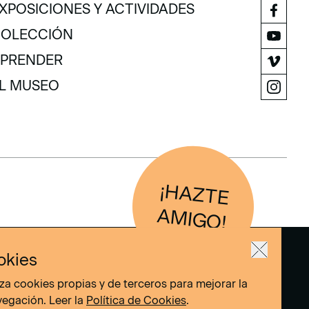
ISITA
XPOSICIONES Y ACTIVIDADES
XPOSICIONES Y ACTIVIDADES
OLECCIÓN
OLECCIÓN
PRENDER
PRENDER
L MUSEO
L MUSEO
¡H
AZTE
IG
O
AM
!
okies
liza cookies propias y de terceros para mejorar la
vegación. Leer la
Política de Cookies
.