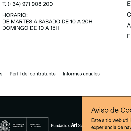
V
E
T. (+34) 971 908 200
E
C
HORARIO:
DE MARTES A SÁBADO DE 10 A 20H
C
A
DOMINGO DE 10 A 15H
A
E
E
s
Perfil del contratante
Informes anuales
Aviso de Co
Este sitio web uti
experiencia de na