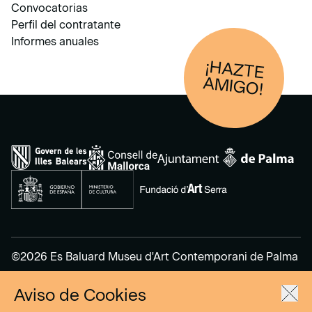
Convocatorias
Perfil del contratante
Informes anuales
¡HAZTE
AM
IGO!
©2026 Es Baluard Museu d'Art Contemporani de Palma
Aviso de Cookies
Aviso Legal