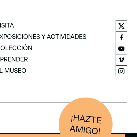
ISITA
ISITA
XPOSICIONES Y ACTIVIDADES
XPOSICIONES Y ACTIVIDADES
OLECCIÓN
OLECCIÓN
PRENDER
PRENDER
L MUSEO
L MUSEO
¡H
AZTE
IG
O
AM
!