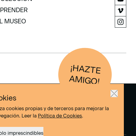
OLECCIÓN
PRENDER
PRENDER
L MUSEO
L MUSEO
¡H
AZTE
IG
O
AM
!
okies
liza cookies propias y de terceros para mejorar la
vegación. Leer la
Política de Cookies
.
olo imprescindibles