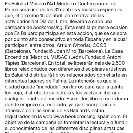
Es Baluard Museu d'Art Modern i Contemporani de
Palma será uno de los 31 centros y museos españoles
que, el próximo 15 de abril, con motivo de las
actividades del Día del Libro, llevarán a cabo una
campaña de
bookcrossing
. Ésta será la primera ocasión
que Es Baluard participa en esta acción, que se celebra
por quinto año consecutivo en toda España y en la cual
participan, entre otros: Artium (Vitoria), CCCB
(Barcelona), Fundació Joan Miró (Barcelona), La Casa
Encendida (Madrid), MUSAC (León), Fundació Antoni
Tàpies (Barcelona). En total, se liberarán más de 2.500
libros relacionados con diferentes disciplinas artísticas.
Es Baluard distribuirá libros relacionados con el arte en
diferentes lugares de Palma. La intención es que la
ciudad quede "inundada" con libros para que la gente
los coja, disfrute de su lectura y los vuelva a liberar a
cualquier punto del mundo. Eso sí, los libros recordarán
donde empezó su recorrido, ya que incorporan un
adhesivo con las señas de Es Baluard y están
registrados en la web www.bookcrossing-spain.com. El
objetivo de la campaña es fomentar la lectura y difundir
el conocimiento de las diferentes disciplinas artísticas