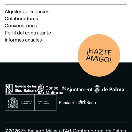
Alquiler de espacios
Colaboradores
Convocatorias
Perfil del contratante
Informes anuales
¡HAZTE
AM
IGO!
©2026 Es Baluard Museu d'Art Contemporani de Palma