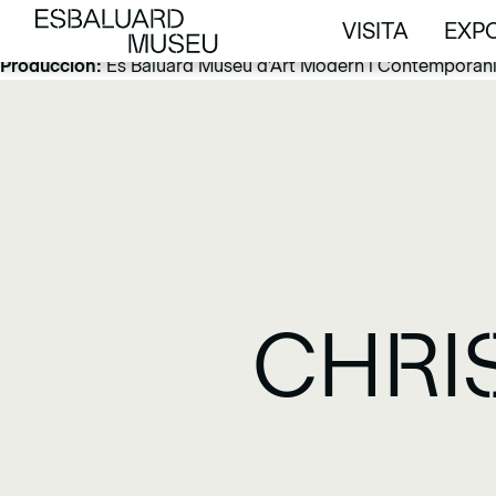
Espacio: Aljub.
VISITA
EXPO
Producción:
Es Baluard Museu d'Art Modern i Contemporani
VISITA
EXPO
Producción:
Es Baluard Museu d'Art Modern i Contemporani
CHRI