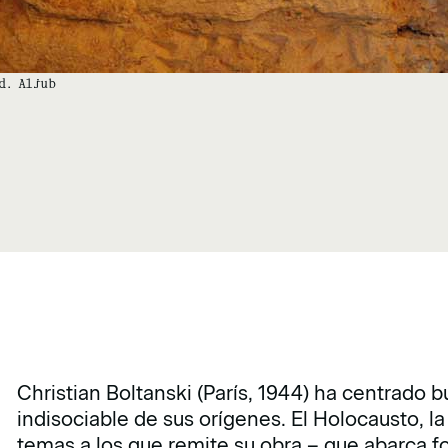
d. Aljub
Christian Boltanski (París, 1944) ha centrado 
indisociable de sus orígenes. El Holocausto, 
temas a los que remite su obra – que abarca fo