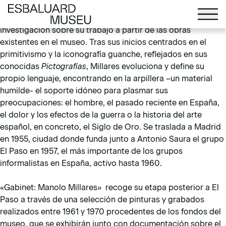
Es Baluard presenta en el Gabinet al artista Manolo Millares
(Las Palmas de Gran Canaria, 1926 – Madrid, 1972) y la
investigación sobre su trabajo a partir de las obras
existentes en el museo. Tras sus inicios centrados en el
primitivismo y la iconografía guanche, reflejados en sus
conocidas
Pictografías
, Millares evoluciona y define su
propio lenguaje, encontrando en la arpillera –un material
humilde- el soporte idóneo para plasmar sus
preocupaciones: el hombre, el pasado reciente en España,
el dolor y los efectos de la guerra o la historia del arte
español, en concreto, el Siglo de Oro. Se traslada a Madrid
en 1955, ciudad donde funda junto a Antonio Saura el grupo
El Paso en 1957, el más importante de los grupos
informalistas en España, activo hasta 1960.
«Gabinet: Manolo Millares» recoge su etapa posterior a El
Paso a través de una selección de pinturas y grabados
realizados entre 1961 y 1970 procedentes de los fondos del
museo, que se exhibirán junto con documentación sobre el