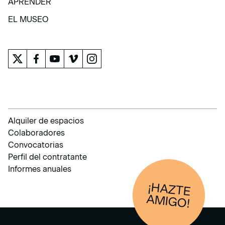
APRENDER
APRENDER
EL MUSEO
EL MUSEO
Alquiler de espacios
Colaboradores
Convocatorias
Perfil del contratante
Informes anuales
¡HAZTE
AM
IGO!