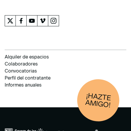
EL MUSEO
Alquiler de espacios
Colaboradores
Convocatorias
Perfil del contratante
Informes anuales
¡HAZTE
AM
IGO!