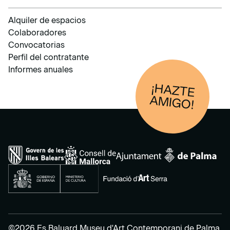
Alquiler de espacios
Colaboradores
Convocatorias
Perfil del contratante
Informes anuales
¡HAZTE
AM
IGO!
©2026 Es Baluard Museu d'Art Contemporani de Palma