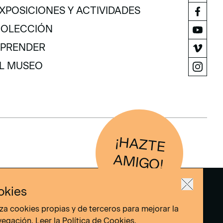
ISITA
XPOSICIONES Y ACTIVIDADES
XPOSICIONES Y ACTIVIDADES
OLECCIÓN
OLECCIÓN
PRENDER
PRENDER
L MUSEO
L MUSEO
¡H
AZTE
IG
O
AM
!
okies
liza cookies propias y de terceros para mejorar la
vegación. Leer la
Política de Cookies
.