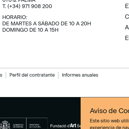
V
E
T. (+34) 971 908 200
E
C
HORARIO:
DE MARTES A SÁBADO DE 10 A 20H
C
A
DOMINGO DE 10 A 15H
A
E
E
s
Perfil del contratante
Informes anuales
Aviso de Co
Este sitio web uti
experiencia de na