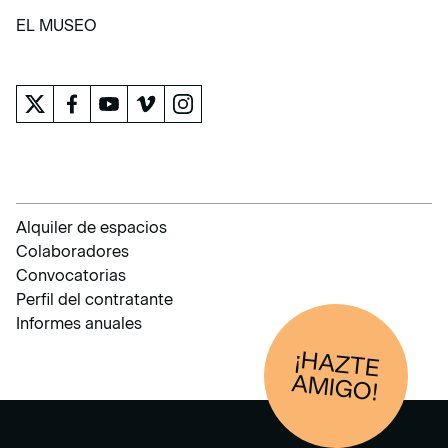
APRENDER
EL MUSEO
EL MUSEO
Alquiler de espacios
Colaboradores
Convocatorias
Perfil del contratante
Informes anuales
¡HAZTE
AM
IGO!