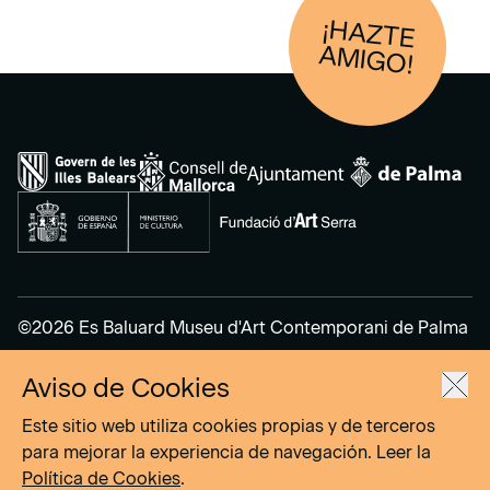
¡HAZTE
AM
IGO!
©2026 Es Baluard Museu d'Art Contemporani de Palma
Aviso de Cookies
Aviso Legal
Política de Privacidad
Este sitio web utiliza cookies propias y de terceros
Política de cookies
para mejorar la experiencia de navegación. Leer la
Política de Cookies
.