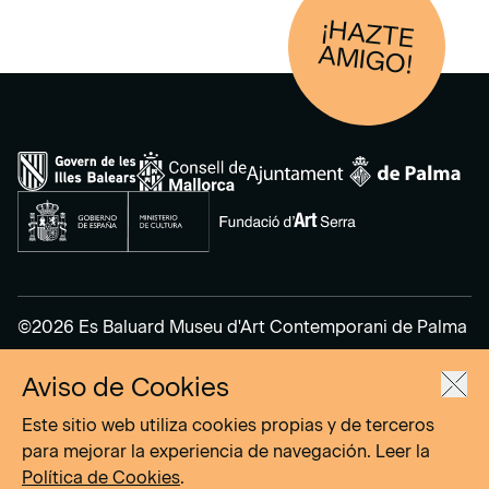
¡HAZTE
AM
IGO!
©2026 Es Baluard Museu d'Art Contemporani de Palma
Aviso de Cookies
Aviso Legal
Política de Privacidad
Este sitio web utiliza cookies propias y de terceros
Política de cookies
para mejorar la experiencia de navegación. Leer la
Política de Cookies
.