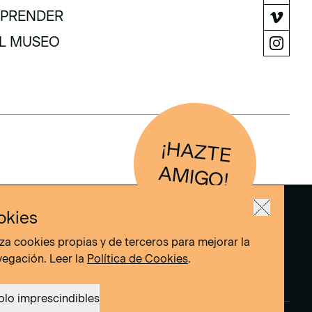
OLECCIÓN
PRENDER
PRENDER
L MUSEO
L MUSEO
¡H
AZTE
IG
O
AM
!
okies
liza cookies propias y de terceros para mejorar la
vegación. Leer la
Política de Cookies
.
olo imprescindibles