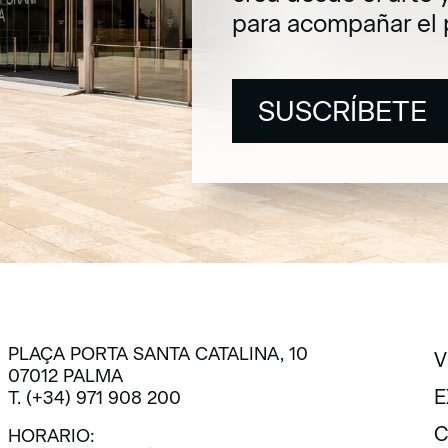
para acompañar el 
SUSCRÍBETE
SUSCRÍBETE
PLAÇA PORTA SANTA CATALINA, 10
V
07012 PALMA
V
E
T. (+34) 971 908 200
E
C
HORARIO: