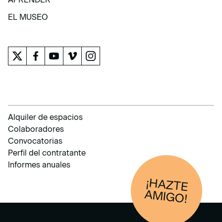
APRENDER
EL MUSEO
EL MUSEO
Alquiler de espacios
Colaboradores
Convocatorias
Perfil del contratante
Informes anuales
¡HAZTE
AM
IGO!