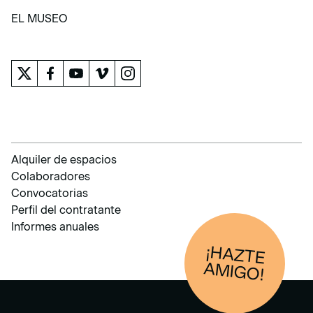
APRENDER
EL MUSEO
EL MUSEO
Alquiler de espacios
Colaboradores
Convocatorias
Perfil del contratante
Informes anuales
¡HAZTE
AM
IGO!