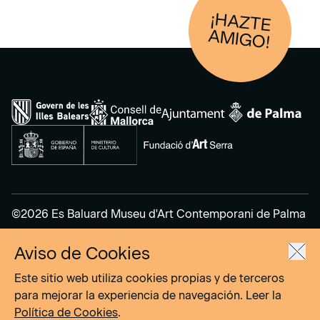
¡HAZTE
AM
IGO!
©2026 Es Baluard Museu d'Art Contemporani de Palma
Aviso de Cookies
Aviso Legal
Política de Privacidad
Este sitio web utiliza cookies propias y de terceros
Política de cookies
para mejorar la experiencia de navegación. Leer la
Política de Cookies
.