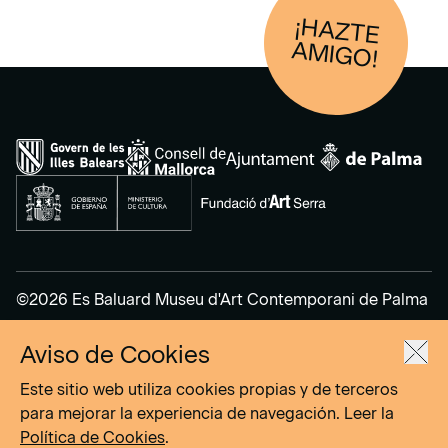
¡HAZTE
AM
IGO!
©2026 Es Baluard Museu d'Art Contemporani de Palma
Aviso de Cookies
Aviso Legal
Política de Privacidad
Este sitio web utiliza cookies propias y de terceros
Política de cookies
para mejorar la experiencia de navegación. Leer la
Política de Cookies
.