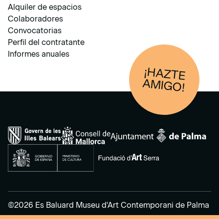
Alquiler de espacios
Colaboradores
Convocatorias
Perfil del contratante
Informes anuales
¡HAZTE
AM
IGO!
©2026 Es Baluard Museu d'Art Contemporani de Palma