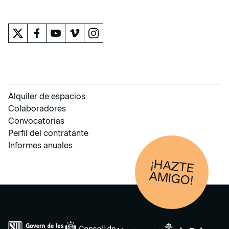
EL MUSEO
Alquiler de espacios
Colaboradores
Convocatorias
Perfil del contratante
Informes anuales
¡HAZTE
AM
IGO!