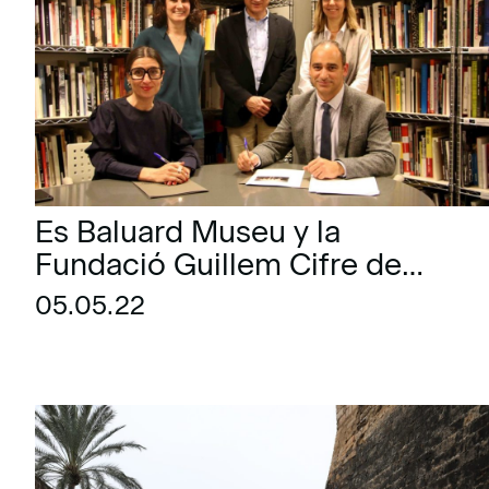
Es Baluard Museu y la
Fundació Guillem Cifre de
Colonya colaboran en su
05.05.22
apuesta por el arte
contemporáneo desde las
prácticas educativas