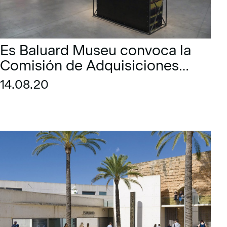
Es Baluard Museu convoca la
Comisión de Adquisiciones
de 2020 con una ampliació de
14.08.20
su presupuesto para la
compra de obras de arte