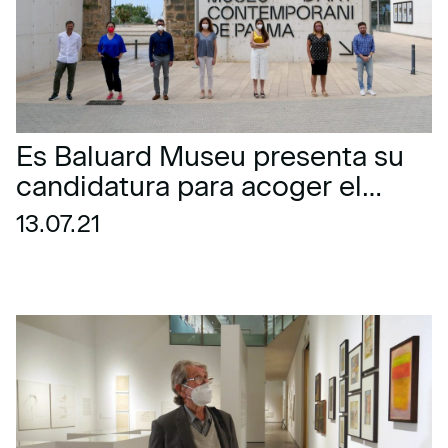
Es Baluard Museu presenta su
candidatura para acoger el
congreso
13.07.21
internacional CIMAM de 2022