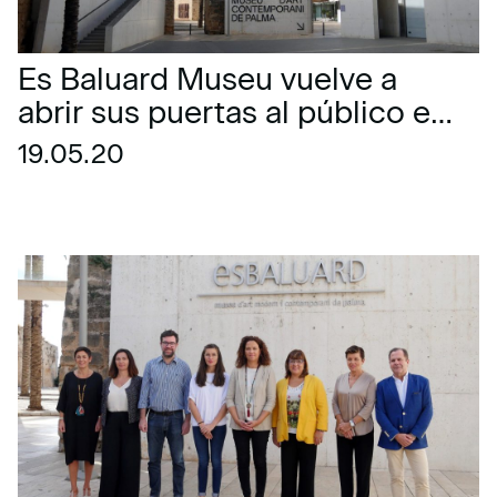
Es Baluard Museu vuelve a
abrir sus puertas al público el
2 de junio
19.05.20