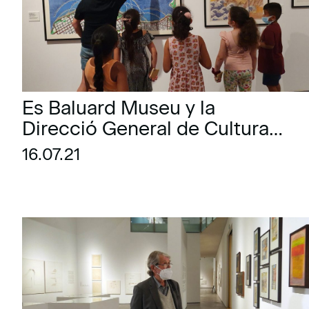
Es Baluard Museu y la
Direcció General de Cultura
organizan talleres de creación
16.07.21
dirigidos a jóvenes en riesgo
de exclusión social