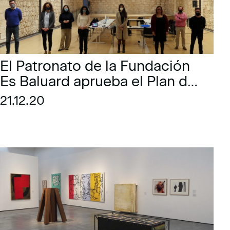
El Patronato de la Fundación
Es Baluard aprueba el Plan de
actuación y los presupuestos
21.12.20
de 2021