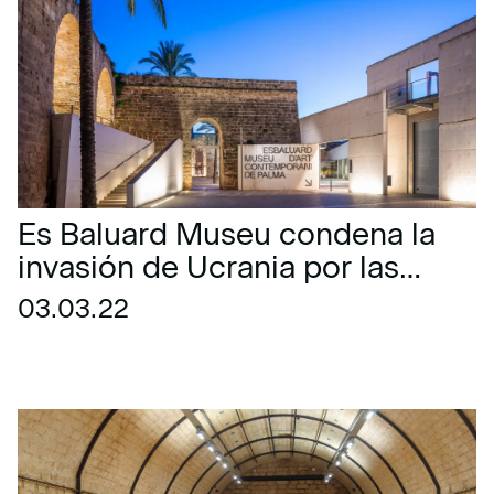
Es Baluard Museu condena la
invasión de Ucrania por las
fuerzas militares del régimen
03.03.22
ruso