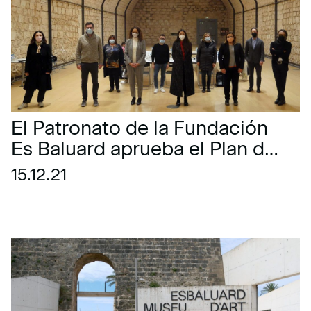
El Patronato de la Fundación
Es Baluard aprueba el Plan de
actuación y los presupuestos
15.12.21
de 2022