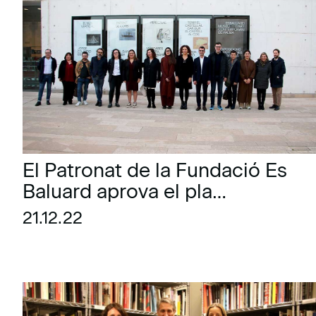
El Patronat de la Fundació Es
Baluard aprova el pla
d’actuació i els pressupostos
21.12.22
de 2023