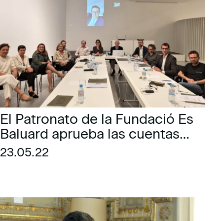
El Patronato de la Fundació Es
Baluard aprueba las cuentas
anuales y la memoria de la
23.05.22
programación del Museo de
2021