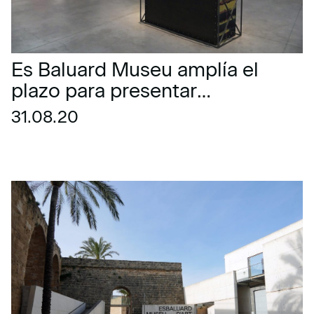
Es Baluard Museu amplía el
plazo para presentar
propuestas a la Comisión de
31.08.20
Adquisiciones de 2020