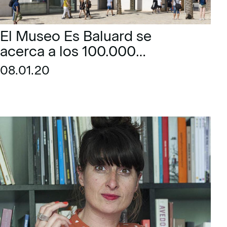
El Museo Es Baluard se
acerca a los 100.000
visitantes durante el año 2019
08.01.20