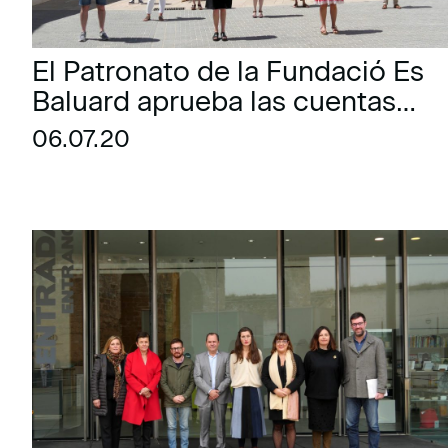
El Patronato de la Fundació Es
Baluard aprueba las cuentas
anuales y la memoria de la
06.07.20
programación del Museo de
2019