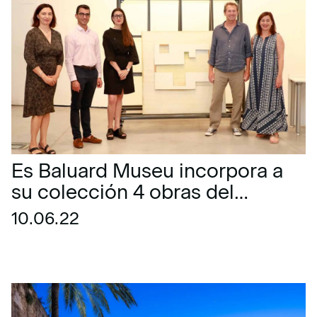
Es Baluard Museu incorpora a
su colección 4 obras del
artista ibicenco Rafael Tur
10.06.22
Costa