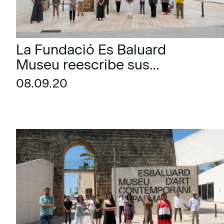
La Fundació Es Baluard
Museu reescribe sus
Estatutos de forma íntegra
08.09.20
por primera vez desde su
fundación