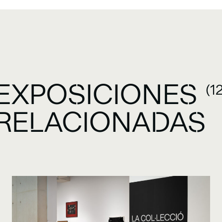
EXPOSICIONES
(1
RELACIONADAS