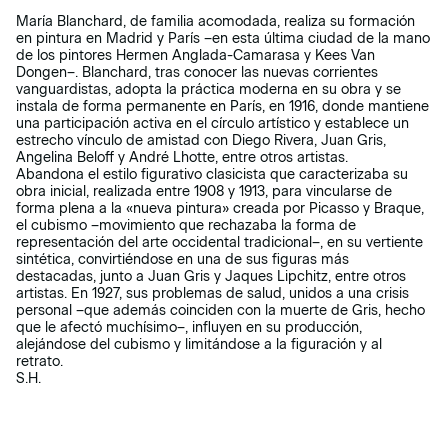
María Blanchard, de familia acomodada, realiza su formación
en pintura en Madrid y París –en esta última ciudad de la mano
de los pintores Hermen Anglada-Camarasa y Kees Van
Dongen–. Blanchard, tras conocer las nuevas corrientes
vanguardistas, adopta la práctica moderna en su obra y se
instala de forma permanente en París, en 1916, donde mantiene
una participación activa en el círculo artístico y establece un
estrecho vínculo de amistad con Diego Rivera, Juan Gris,
Angelina Beloff y André Lhotte, entre otros artistas.
Abandona el estilo figurativo clasicista que caracterizaba su
obra inicial, realizada entre 1908 y 1913, para vincularse de
forma plena a la «nueva pintura» creada por Picasso y Braque,
el cubismo –movimiento que rechazaba la forma de
representación del arte occidental tradicional–, en su vertiente
sintética, convirtiéndose en una de sus figuras más
destacadas, junto a Juan Gris y Jaques Lipchitz, entre otros
artistas. En 1927, sus problemas de salud, unidos a una crisis
personal –que además coinciden con la muerte de Gris, hecho
que le afectó muchísimo–, influyen en su producción,
alejándose del cubismo y limitándose a la figuración y al
retrato.
S.H.