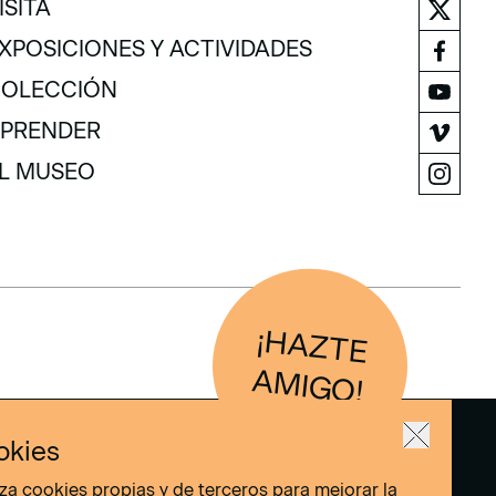
ISITA
ISITA
XPOSICIONES Y ACTIVIDADES
XPOSICIONES Y ACTIVIDADES
OLECCIÓN
OLECCIÓN
PRENDER
PRENDER
L MUSEO
L MUSEO
¡H
AZTE
IG
O
AM
!
okies
liza cookies propias y de terceros para mejorar la