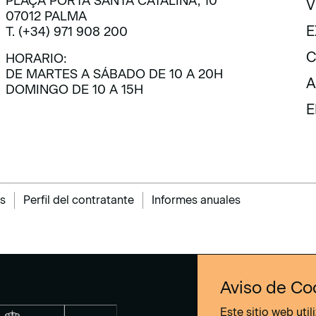
PLAÇA PORTA SANTA CATALINA, 10
V
07012 PALMA
V
E
T. (+34) 971 908 200
E
C
HORARIO:
DE MARTES A SÁBADO DE 10 A 20H
C
A
DOMINGO DE 10 A 15H
A
E
E
s
Perfil del contratante
Informes anuales
Aviso de Co
Este sitio web uti