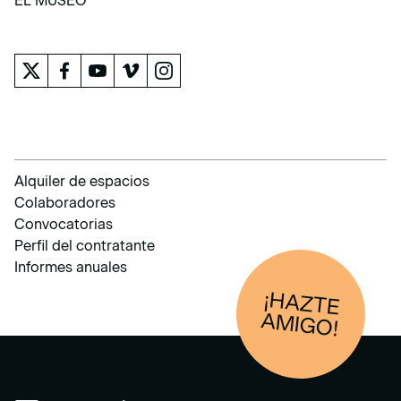
EL MUSEO
EL MUSEO
Alquiler de espacios
Colaboradores
Convocatorias
Perfil del contratante
Informes anuales
¡HAZTE
AM
IGO!