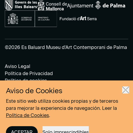
©2026 Es Baluard Museu d'Art Contemporani de Palma
Aviso Legal
Política de Privacidad
Política de cookies
Aviso de Cookies
Site by
DOMO–A
Este sitio web utiliza cookies propias y de terceros
para mejorar la experiencia de navegación. Leer la
Política de Cookies
.
ACEPTAR
Solo imprescindibles