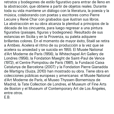
retratos y bodegones de estilo figurativo para entrar de lleno en
la abstracción, que obtiene a partir de objetos reales. Durante
toda su vida mantiene un diálogo con la literatura, la poesía y la
música, colaborando con poetas y escritores como Pierre
Lecuire y René Char con grabados que ilustran sus libros.
La abstracción en su obra alcanza la plenitud a principios de la
década de los cincuenta, para luego regresar a una pintura
figurativa (paisajes, figuras y bodegones). Resultado de sus
estancias en Sicilia y en la Provenza, su paleta adquiere
brillantes colores. En el momento de mayor éxito, Staël se retira
a Antibes. Acelera el ritmo de su producción a la vez que se
acelera su ansiedad y se suicida en 1955. El Musée National
d’Art Moderne de París (1956), la Whitechapel Art Gallery de
Londres (1956), la Fondation Maeght de Saint-Paul de Vence
(1972), el Centre Pompidou de París (1981), la Fundació Caixa
Catalunya de Barcelona (2007) y la Fondation Pierre Gianadda
de Martigny (Suiza, 2010) han mostrado su obra. Tiene obra en
colecciones públicas europeas y americanas: el Musée National
d’Art Moderne de París, el Museo Thyssen-Bornemisza de
Madrid, la Tate Collection de Londres, el Museum of Fine Arts
de Boston y el Museum of Contemporary Art de Los Ángeles,
entre otros.
E.B.