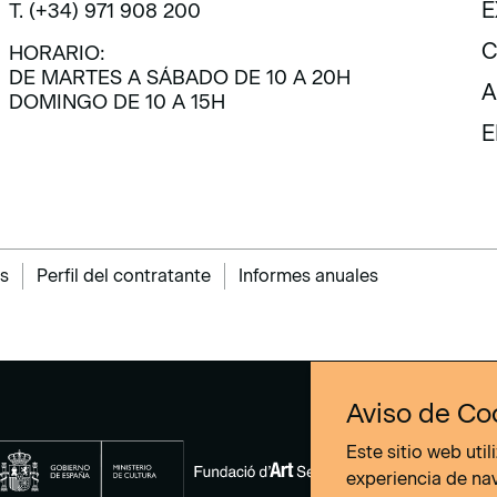
E
T. (+34) 971 908 200
E
C
HORARIO:
DE MARTES A SÁBADO DE 10 A 20H
C
A
DOMINGO DE 10 A 15H
A
E
E
s
Perfil del contratante
Informes anuales
Aviso de Co
Este sitio web uti
experiencia de na