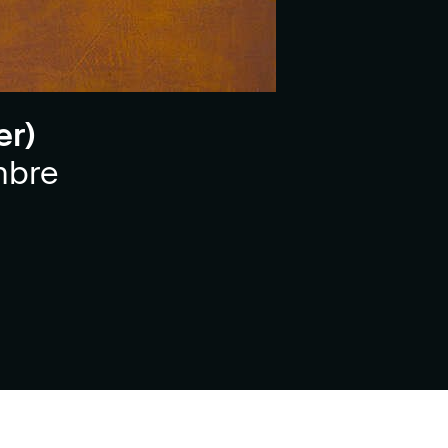
er)
mbre