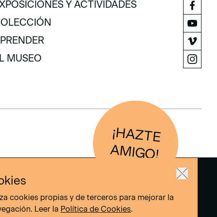
XPOSICIONES Y ACTIVIDADES
XPOSICIONES Y ACTIVIDADES
OLECCIÓN
OLECCIÓN
PRENDER
PRENDER
L MUSEO
L MUSEO
¡H
AZTE
IG
O
AM
!
okies
liza cookies propias y de terceros para mejorar la
vegación. Leer la
Política de Cookies
.