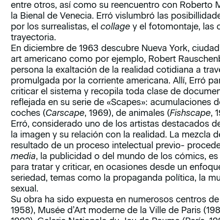
entre otros, así como su reencuentro con Roberto 
la Bienal de Venecia. Erró vislumbró las posibillid
por los surrealistas, el
collage
y el fotomontaje, las
trayectoria.
En diciembre de 1963 descubre Nueva York, ciudad 
art americano como por ejemplo, Robert Rauschenbe
persona la exaltación de la realidad cotidiana a tr
promulgada por la corriente americana. Allí, Erró pa
criticar el sistema y recopila toda clase de docum
reflejada en su serie de «Scapes»: acumulaciones 
coches (
Carscape
, 1969), de animales (
Fishscape
, 
Erró, considerado uno de los artistas destacados de 
la imagen y su relación con la realidad. La mezcla 
resultado de un proceso intelectual previo- proceden
media
, la publicidad o del mundo de los cómics, e
para tratar y criticar, en ocasiones desde un enfoqu
seriedad, temas como la propaganda política, la m
sexual.
Su obra ha sido expuesta en numerosos centros de 
1958), Musée d’Art moderne de la Ville de Paris (1