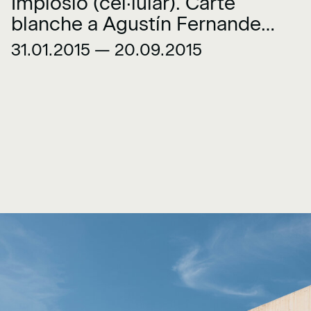
Implosió (cel·lular). Carte
blanche a Agustín Fernandez
Mallo
31.01.2015 — 20.09.2015