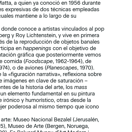
Matta, a quien ya conoció en 1956 durante
ades expresivas de dos técnicas empleadas
 cuales mantiene a lo largo de su
donde conoce a artistas vinculados al pop
rg y Roy Lichtenstein, y vive en primera
avés de la reproducción de objetos banales
rticipa en
happenings
con el objetivo de
entación gráfica que posteriormente vemos
de comida (
Foodscape
, 1962-1964), de
1974), o de aviones (
Planescapes
, 1970).
la «figuración narrativa», reflexiona sobre
de imágenes en clave de saturación –
tes de la historia del arte, los
mass
s un elemento fundamental en su pintura
e irónico y humorístico, otras desde la
ujer poderosa al mismo tiempo que icono
arte: Museo Nacional Bezalel (Jerusalén,
985), Museo de Arte (Bergen, Noruega,