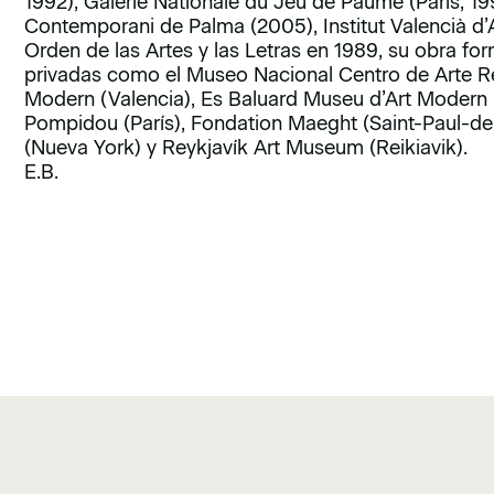
1992), Galerie Nationale du Jeu de Paume (París, 1
Contemporani de Palma (2005), Institut Valencià d’A
Orden de las Artes y las Letras en 1989, su obra fo
privadas como el Museo Nacional Centro de Arte Rein
Modern (Valencia), Es Baluard Museu d’Art Modern
Pompidou (París), Fondation Maeght (Saint-Paul-d
(Nueva York) y Reykjavík Art Museum (Reikiavik).
E.B.