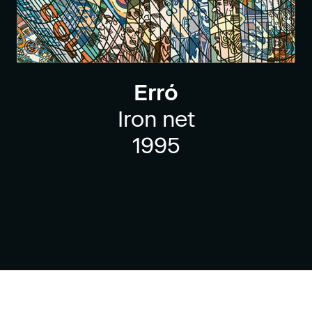
Erró
Iron net
1995