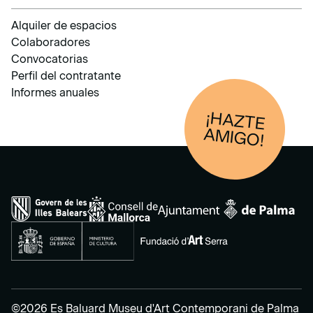
Alquiler de espacios
Colaboradores
Convocatorias
Perfil del contratante
Informes anuales
¡HAZTE
AM
IGO!
©2026 Es Baluard Museu d'Art Contemporani de Palma