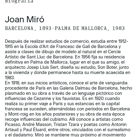
Biografía
Joan Miró
BARCELONA, 1893-PALMA DE MALLORCA, 1983
Después de realizar estudios de comercio, estudia entre 1912-
1915 en la Escola d’Art de Francesc de Galí de Barcelona y
asiste a clases de dibujo de modelo al natural en el Cercle
Artístic de Sant Lluc de Barcelona. En 1956 fija su residencia
definitiva en Palma de Mallorca, lugar en el que su amigo, el
arquitecto Josep Lluís Sert, diseña su estudio, Son Boter, junto
a la vivienda y donde permanece hasta su muerte acaecida en
1983.
En 1918, en sus inicios artísticos, conoce el arte de vanguardia
procedente de París en las Galeria Dalmau de Barcelona, hecho
plasmado en su obra a través de un lenguaje pictórico con
influencias de Cezanne y los fauvistas. Es en 1920 cuando
realiza su primer viaje a París y sus estancias en la capital
francesa se suceden, alternándolas con períodos en Barcelona
y Mont-roig en los años posteriores y su obra de esta época
recoge influencias del cubismo. Allí conoce a artistas como
Picasso, André Masson, Tristan Tzara y poetas como Antonin
Artaud y Paul Éluard, entre otros, vinculados con el surrealismo
y el dadaísmo. Miró se mantiene muy próximo al movimiento