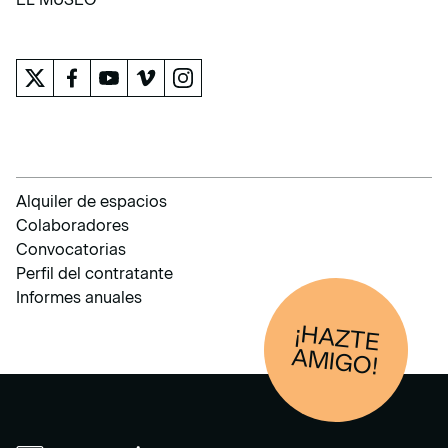
EL MUSEO
Alquiler de espacios
Colaboradores
Convocatorias
Perfil del contratante
Informes anuales
¡HAZTE
AM
IGO!