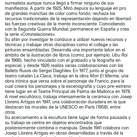
surrealista aunque nunca llegó a firmar ninguno de sus
manifiestos. A partir de 1925, Miró depura su lenguaje en pro
de grandes manchas de color como fondo; rechaza los
recursos tradicionales de la representación dejando en libertad
las fuerzas creativas de la mente inconsciente. Coincidiendo
con la Segunda Guerra Mundial, permanece en España y crea
la serie «Constelaciones».
Su afán por investigar le conduce a utilizar nuevos recursos y
técnicas y trabajar otras disciplinas como el collage y las
pinturas ensambladas. Desarrolla una importante labor en el
ámbito de la ilustración de libros (como, por ejemplo,
Ubu Roi
de 1966), hecho vinculado con el grabado y la litografía en
especial, y desde 1926 realiza varias colaboraciones con los
Ballets Rusos de Sergei Diaghilev. En 1977, junto al grupo de
teatro catalán La Claca, trabaja en la obra
Mori El Merma
, una
obra irónica que versa sobre el personaje de Franco, para la
cual creará los personajes y la escenografía y cuyo pre-estreno
tiene lugar en el Teatre Principal de Palma de Mallorca en 1978.
A nivel escultórico, trabaja intensamente la cerámica con Josep
Llorens Artigas en 1941, una colaboración duradera en la que
destacan los murales de la UNESCO en París (1958), entre
otros.
Su acercamiento a la escultura tiene lugar de forma pausada y
su trabajo se centra en objetos encontrados que
posteriormente combina o manipula. Desde 1941 colabora con
Josep Llorens Artigas en obras desarrolladas a través de la