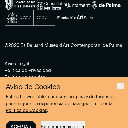
©2026 Es Baluard Museu d'Art Contemporani de Palma
Aviso Legal
Política de Privacidad
Política de cookies
Aviso de Cookies
Site by
DOMO–A
Este sitio web utiliza cookies propias y de terceros
para mejorar la experiencia de navegación. Leer la
Política de Cookies
.
ACEPTAR
Solo imprescindibles