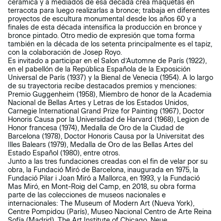
cerámica y a mediados de esa década crea maquetas en
terracota para luego realizarlas a bronce; trabaja en diferentes
proyectos de escultura monumental desde los años 60 y a
finales de esta década intensifica la producción en bronce y
bronce pintado. Otro medio de expresión que toma forma
también en la década de los setenta principalmente es el tapiz,
con la colaboración de Josep Royo.
Es invitado a participar en el Salon d’Automne de París (1922),
en el pabellón de la República Española de la Exposición
Universal de París (1937) y la Bienal de Venecia (1954). A lo largo
de su trayectoria recibe destacados premios y menciones:
Premio Guggenheim (1958), Miembro de honor de la Academia
Nacional de Bellas Artes y Letras de los Estados Unidos,
Carnegie International Grand Prize for Painting (1967), Doctor
Honoris Causa por la Universidad de Harvard (1968), Legion de
Honor francesa (1974), Medalla de Oro de la Ciudad de
Barcelona (1978), Doctor Honoris Causa por la Universitat des
Illes Balears (1979), Medalla de Oro de las Bellas Artes del
Estado Español (1980), entre otros.
Junto a las tres fundaciones creadas con el fin de velar por su
obra, la Fundació Miró de Barcelona, inaugurada en 1975, la
Fundació Pilar i Joan Miró a Mallorca, en 1993, y la Fundació
Mas Miró, en Mont-Roig del Camp, en 2018, su obra forma
parte de las colecciones de museos nacionales e
internacionales: The Museum of Modern Art (Nueva York),
Centre Pompidou (París), Museo Nacional Centro de Arte Reina
Sofía (Madrid), The Art Institute of Chicago, Neue