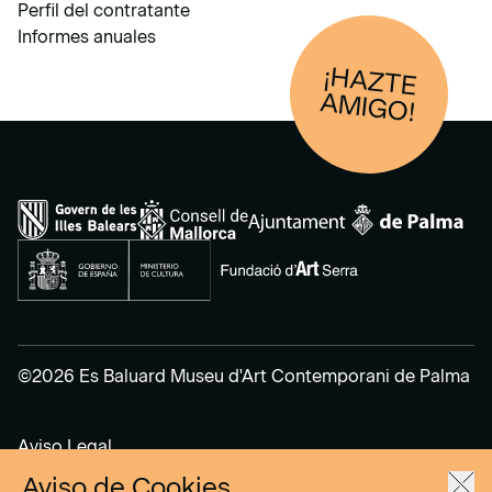
Perfil del contratante
Informes anuales
¡HAZTE
AM
IGO!
©2026 Es Baluard Museu d'Art Contemporani de Palma
Aviso Legal
Política de Privacidad
Aviso de Cookies