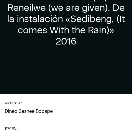
Reneilwe (we are given). De
la instalación «Sedibeng, (It
comes With the Rain)»
2016
ARTISTA:
Dineo Seshee Bopape
FECHA: