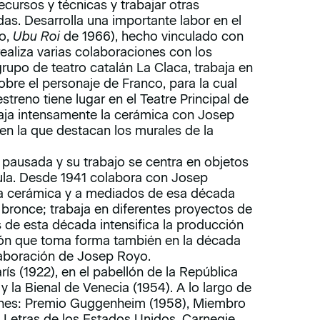
ecursos y técnicas y trabajar otras
das. Desarrolla una importante labor en el
lo,
Ubu Roi
de 1966), hecho vinculado con
realiza varias colaboraciones con los
 grupo de teatro catalán La Claca, trabaja en
obre el personaje de Franco, para la cual
streno tiene lugar en el Teatre Principal de
abaja intensamente la cerámica con Josep
en la que destacan los murales de la
 pausada y su trabajo se centra en objetos
la. Desde 1941 colabora con Josep
 la cerámica y a mediados de esa década
 bronce; trabaja en diferentes proyectos de
 de esta década intensifica la producción
ión que toma forma también en la década
olaboración de Josep Royo.
rís (1922), en el pabellón de la República
y la Bienal de Venecia (1954). A lo largo de
ones: Premio Guggenheim (1958), Miembro
 Letras de los Estados Unidos, Carnegie