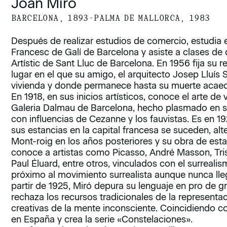
Joan Miró
BARCELONA, 1893-PALMA DE MALLORCA, 1983
Después de realizar estudios de comercio, estudia e
Francesc de Galí de Barcelona y asiste a clases de 
Artístic de Sant Lluc de Barcelona. En 1956 fija su r
lugar en el que su amigo, el arquitecto Josep Lluís S
vivienda y donde permanece hasta su muerte acaec
En 1918, en sus inicios artísticos, conoce el arte d
Galeria Dalmau de Barcelona, hecho plasmado en su
con influencias de Cezanne y los fauvistas. Es en 19
sus estancias en la capital francesa se suceden, al
Mont-roig en los años posteriores y su obra de esta
conoce a artistas como Picasso, André Masson, Tri
Paul Éluard, entre otros, vinculados con el surreal
próximo al movimiento surrealista aunque nunca lle
partir de 1925, Miró depura su lenguaje en pro de
rechaza los recursos tradicionales de la representac
creativas de la mente inconsciente. Coincidiendo 
en España y crea la serie «Constelaciones».