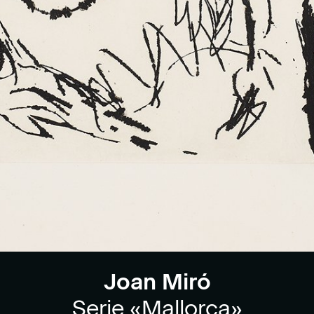
Joan Miró
Serie «Mallorca»