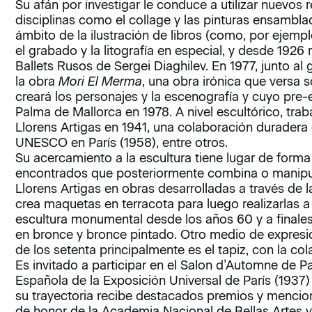
Su afán por investigar le conduce a utilizar nuevos r
disciplinas como el collage y las pinturas ensambla
ámbito de la ilustración de libros (como, por ejemp
el grabado y la litografía en especial, y desde 1926 
Ballets Rusos de Sergei Diaghilev. En 1977, junto al
la obra
Mori El Merma
, una obra irónica que versa s
creará los personajes y la escenografía y cuyo pre-e
Palma de Mallorca en 1978. A nivel escultórico, tr
Llorens Artigas en 1941, una colaboración duradera 
UNESCO en París (1958), entre otros.
Su acercamiento a la escultura tiene lugar de forma
encontrados que posteriormente combina o manipu
Llorens Artigas en obras desarrolladas a través de
crea maquetas en terracota para luego realizarlas a
escultura monumental desde los años 60 y a finales
en bronce y bronce pintado. Otro medio de expres
de los setenta principalmente es el tapiz, con la c
Es invitado a participar en el Salon d’Automne de Pa
Española de la Exposición Universal de París (1937) 
su trayectoria recibe destacados premios y menci
de honor de la Academia Nacional de Bellas Artes y