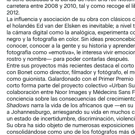
carretera entre 2008 y 2010, tal y como recoge el l
2012.
La influencia y asociación de su obra con clásicos
el holandés Ed van der Elsken es inevitable; a nivel
la cámara digital como la analógica, experimenta con
negro y la fotografía en color. Sin ideas preconceb
conocer, conocer a la gente y su historia y aprende
fotografía como «emotiva», le interesa vivir emoci
rostro y nombre― para poder contarlas después.
Entre sus proyectos más recientes destaca el cort
con Bonet como director, filmador y fotógrafo, el 
como guionista. Galardonado con el Primer Premio 
corto forma parte del proyecto colectivo «Urban Surv
colaboración entre Noor Images y Médecins Sans Fr
conciencia sobre las consecuencias del crecimient
Shadows
narra la vida de los africanos que ―en su
a Johannesburgo, arriesgando su vida en muchos c
un estado de incertidumbre, discriminación, violenc
Su obra ha sido objeto de numerosas exposiciones 
consolidándose como uno de los fotógrafos más des