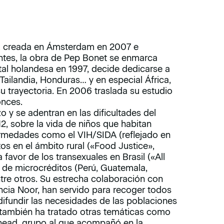
, creada en Ámsterdam en 2007 e
entes, la obra de Pep Bonet se enmarca
ital holandesa en 1997, decide dedicarse a
Tailandia, Honduras… y en especial África,
u trayectoria. En 2006 traslada su estudio
onces.
 y se adentran en las dificultades del
2, sobre la vida de niños que habitan
ermedades como el VIH/SIDA (reflejado en
os en el ámbito rural («Food Justice»,
a favor de los transexuales en Brasil («All
s de microcréditos (Perú, Guatemala,
ntre otros. Su estrecha colaboración con
encia Noor, han servido para recoger todos
difundir las necesidades de las poblaciones
 también ha tratado otras temáticas como
ead, grupo al que acompañó en la