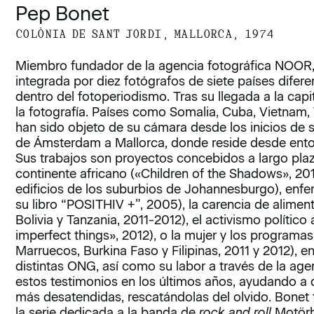
Pep Bonet
COLÒNIA DE SANT JORDI, MALLORCA, 1974
Miembro fundador de la agencia fotográfica NOOR
integrada por diez fotógrafos de siete países difer
dentro del fotoperiodismo. Tras su llegada a la cap
la fotografía. Países como Somalia, Cuba, Vietnam, 
han sido objeto de su cámara desde los inicios de s
de Ámsterdam a Mallorca, donde reside desde ent
Sus trabajos son proyectos concebidos a largo plazo
continente africano («Children of the Shadows», 201
edificios de los suburbios de Johannesburgo), enf
su libro “POSITHIV +”, 2005), la carencia de aliment
Bolivia y Tanzania, 2011-2012), el activismo político 
imperfect things», 2012), o la mujer y los programa
Marruecos, Burkina Faso y Filipinas, 2011 y 2012), e
distintas ONG, así como su labor a través de la ag
estos testimonios en los últimos años, ayudando a 
más desatendidas, rescatándolas del olvido. Bonet
la serie dedicada a la banda de
rock and roll
Motörh