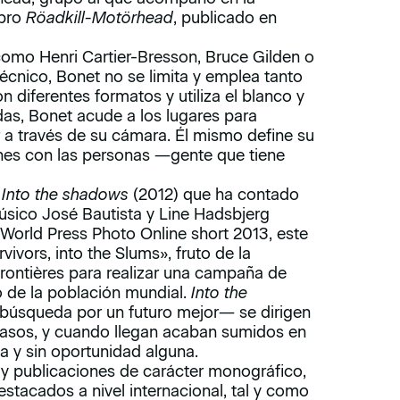
ibro
Röadkill-Motörhead
, publicado en
 como Henri Cartier-Bresson, Bruce Gilden o
 técnico, Bonet no se limita y emplea tanto
 diferentes formatos y utiliza el blanco y
idas, Bonet acude a los lugares para
r a través de su cámara. Él mismo define su
ones con las personas ―gente que tiene
o
Into the shadows
(2012) que ha contado
músico José Bautista y Line Hadsbjerg
World Press Photo Online short 2013, este
ivors, into the Slums», fruto de la
ontières para realizar una campaña de
o de la población mundial.
Into the
 búsqueda por un futuro mejor― se dirigen
asos, y cuando llegan acaban sumidos en
ia y sin oportunidad alguna.
y publicaciones de carácter monográfico,
tacados a nivel internacional, tal y como