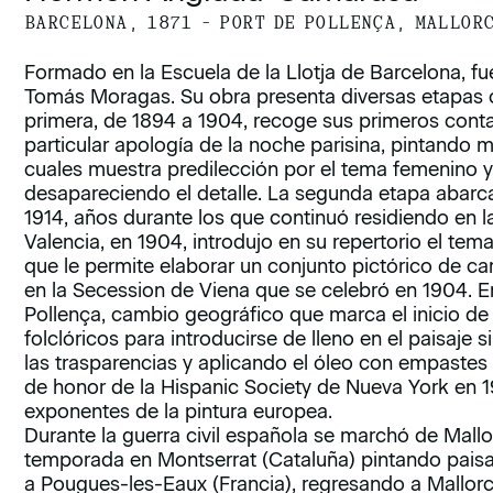
BARCELONA, 1871 – PORT DE POLLENÇA, MALLOR
Formado en la Escuela de la Llotja de Barcelona, fu
Tomás Moragas. Su obra presenta diversas etapas c
primera, de 1894 a 1904, recoge sus primeros conta
particular apología de la noche parisina, pintando m
cuales muestra predilección por el tema femenino y 
desapareciendo el detalle. La segunda etapa abarc
1914, años durante los que continuó residiendo en l
Valencia, en 1904, introdujo en su repertorio el tema 
que le permite elaborar un conjunto pictórico de ca
en la Secession de Viena que se celebró en 1904. En
Pollença, cambio geográfico que marca el inicio de
folclóricos para introducirse de lleno en el paisaj
las trasparencias y aplicando el óleo con empaste
de honor de la Hispanic Society de Nueva York en 
exponentes de la pintura europea.
Durante la guerra civil española se marchó de Mall
temporada en Montserrat (Cataluña) pintando paisaj
a Pougues-les-Eaux (Francia), regresando a Mallorc