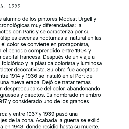
CA, 1959
e alumno de los pintores Modest Urgell y
ronológicas muy diferenciadas: la
ctos con París y se caracteriza por su
últiples escenas nocturnas al natural en las
el color se convierte en protagonista,
a el período comprendido entre 1904 y
a capital francesa. Después de un viaje a
folclórico y la plástica colorista y luminosa
rácter decorativista. Su obra fue aceptada
tre 1914 y 1936 se instaló en el Port de
 una nueva etapa. Dejó de tratar temas
e sin despreocuparse del color, abandonando
s gruesos y directos. Es nombrado miembro
1917 y considerado uno de los grandes
orca y entre 1937 y 1939 pasó una
es de la zona. Acabada la guerra se exilió
a en 1948, donde residió hasta su muerte.