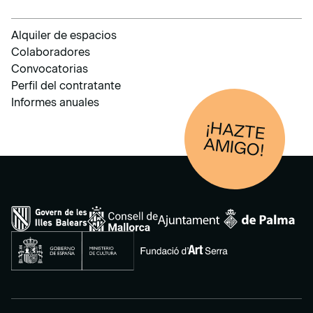
Alquiler de espacios
Colaboradores
Convocatorias
Perfil del contratante
Informes anuales
¡HAZTE
AM
IGO!