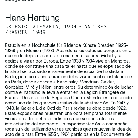
Hans Hartung
LEIPZIG, ALEMANIA, 1904 – ANTIBES,
FRANCIA, 1989
Estudia en la Hochschule für Bildende Künste Dresden (1925-
1926) y en Múnich (1928). Abandona los estudios porque siente
que no le dejan desarrollar plenamente su creatividad y se
dedica a viajar por Europa. Entre 1933 y 1934 vive en Menorca,
donde se construye una casa taller hasta que es expulsado de
la isla al ser acusado erróneamente de espía. Se traslada a
Berlín, pero con la instauración del nazismo acaba instalándose
en París, donde conoce a Kandinsky, Mondrian, Calder,
González, Miró y Hélion, entre otros. Su determinación de luchar
contra el nazismo le lleva a entrar en la Légion Étrangère de
Francia. Después de la Segunda Guerra Mundial es reconocido
como uno de los grandes artistas de la abstracción. En 1947 y
1948, la Galerie Lidia Coti de París revisa su obra desde 1922.
Estas exposiciones muestran una obra temprana totalmente
vinculada a los debates artísticos que se dan entre los
intelectuales del momento. La experimentación le acompaña
toda su vida, utilizando varias técnicas que renuevan la idea del
acto de pintar. Entre 1955 y 1964 participa en la Documenta de