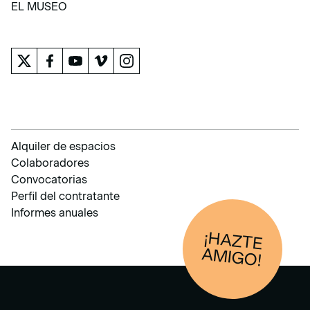
EL MUSEO
EL MUSEO
Alquiler de espacios
Colaboradores
Convocatorias
Perfil del contratante
Informes anuales
¡HAZTE
AM
IGO!