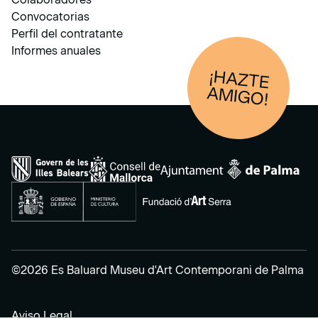
Convocatorias
Perfil del contratante
Informes anuales
¡HAZTE
AM
IGO!
©2026 Es Baluard Museu d'Art Contemporani de Palma
Aviso Legal