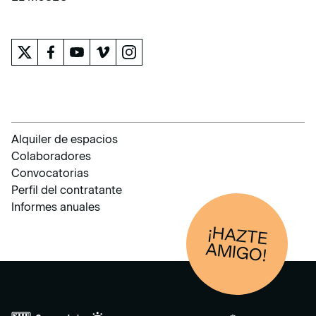
EL MUSEO
Alquiler de espacios
Colaboradores
Convocatorias
Perfil del contratante
Informes anuales
¡HAZTE
AM
IGO!