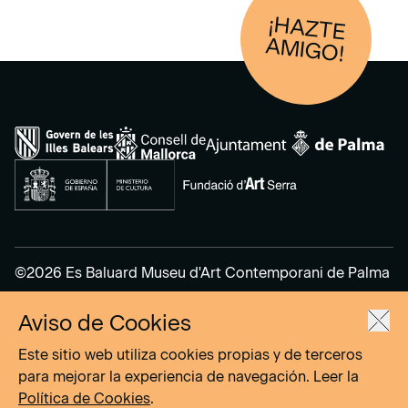
¡HAZTE
AM
IGO!
©2026 Es Baluard Museu d'Art Contemporani de Palma
Aviso de Cookies
Aviso Legal
Política de Privacidad
Este sitio web utiliza cookies propias y de terceros
Política de cookies
para mejorar la experiencia de navegación. Leer la
Política de Cookies
.