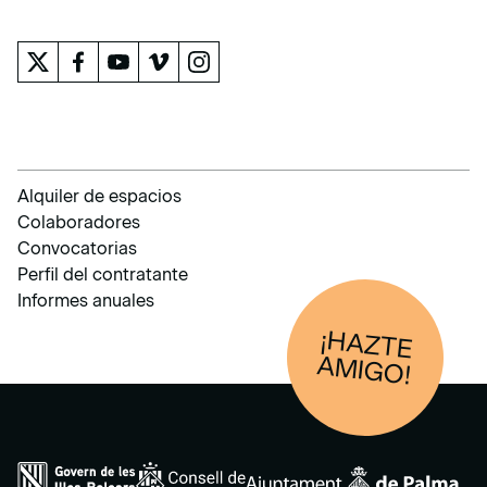
EL MUSEO
Alquiler de espacios
Colaboradores
Convocatorias
Perfil del contratante
Informes anuales
¡HAZTE
AM
IGO!