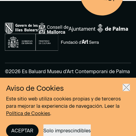
©2026 Es Baluard Museu d'Art Contemporani de Palma
Aviso de Cookies
Aviso Legal
Política de Privacidad
Este sitio web utiliza cookies propias y de terceros
Política de cookies
para mejorar la experiencia de navegación. Leer la
Política de Cookies
.
Site by
DOMO–A
ACEPTAR
Solo imprescindibles