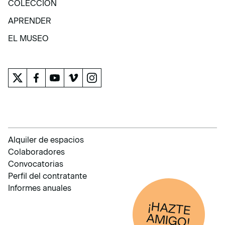
COLECCIÓN
COLECCIÓN
APRENDER
APRENDER
EL MUSEO
EL MUSEO
Alquiler de espacios
Colaboradores
Convocatorias
Perfil del contratante
Informes anuales
¡HAZTE
AM
IGO!