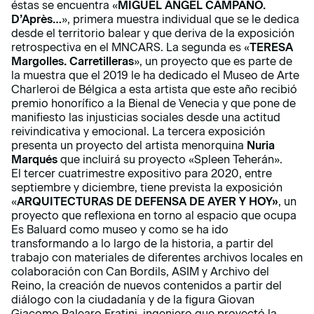
éstas se encuentra «
MIGUEL ÁNGEL CAMPANO.
D’Après…
», primera muestra individual que se le dedica
desde el territorio balear y que deriva de la exposición
retrospectiva en el MNCARS. La segunda es «
TERESA
Margolles. Carretilleras
», un proyecto que es parte de
la muestra que el 2019 le ha dedicado el Museo de Arte
Charleroi de Bélgica a esta artista que este año recibió
premio honorífico a la Bienal de Venecia y que pone de
manifiesto las injusticias sociales desde una actitud
reivindicativa y emocional. La tercera exposición
presenta un proyecto del artista menorquina
Nuria
Marqués
que incluirá su proyecto «Spleen Teherán».
El tercer cuatrimestre expositivo para 2020, entre
septiembre y diciembre, tiene prevista la exposición
«
ARQUITECTURAS DE DEFENSA DE AYER Y HOY»
, un
proyecto que reflexiona en torno al espacio que ocupa
Es Baluard como museo y como se ha ido
transformando a lo largo de la historia, a partir del
trabajo con materiales de diferentes archivos locales en
colaboración con Can Bordils, ASIM y Archivo del
Reino, la creación de nuevos contenidos a partir del
diálogo con la ciudadanía y de la figura Giovan
Giacomo Palearo Fratini, ingeniero que proyectó la