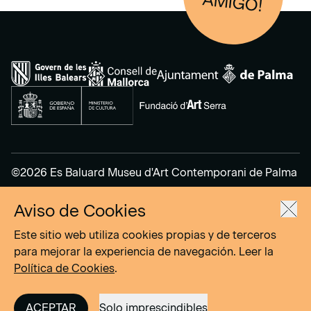
AM
IGO!
©2026 Es Baluard Museu d'Art Contemporani de Palma
Aviso de Cookies
Aviso Legal
Política de Privacidad
Este sitio web utiliza cookies propias y de terceros
Política de cookies
para mejorar la experiencia de navegación. Leer la
Política de Cookies
.
Site by
DOMO–A
ACEPTAR
Solo imprescindibles