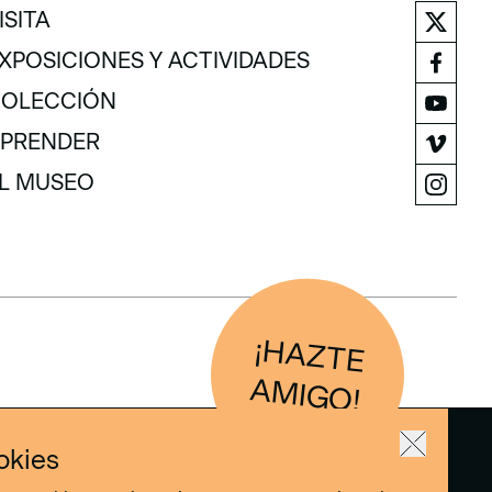
ISITA
ISITA
XPOSICIONES Y ACTIVIDADES
XPOSICIONES Y ACTIVIDADES
OLECCIÓN
OLECCIÓN
PRENDER
PRENDER
L MUSEO
L MUSEO
¡H
AZTE
IG
O
AM
!
okies