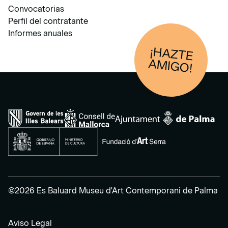
Convocatorias
Perfil del contratante
Informes anuales
¡HAZTE
AM
IGO!
©2026 Es Baluard Museu d'Art Contemporani de Palma
Aviso Legal