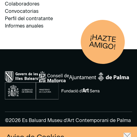
Colaboradores
Convocatorias
Perfil del contratante
Informes anuales
¡HAZTE
AM
IGO!
©2026 Es Baluard Museu d'Art Contemporani de Palma