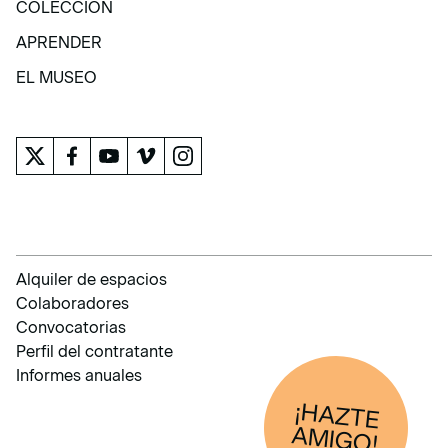
COLECCIÓN
COLECCIÓN
APRENDER
APRENDER
EL MUSEO
EL MUSEO
Alquiler de espacios
Colaboradores
Convocatorias
Perfil del contratante
Informes anuales
¡HAZTE
AM
IGO!