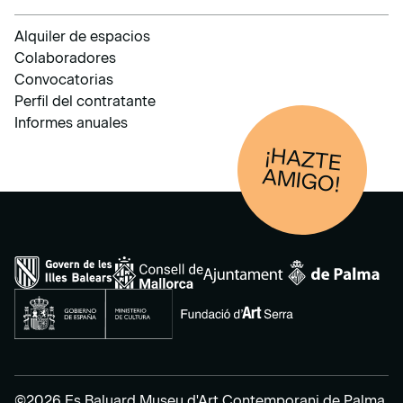
Alquiler de espacios
Colaboradores
Convocatorias
Perfil del contratante
Informes anuales
¡HAZTE
AM
IGO!
©2026 Es Baluard Museu d'Art Contemporani de Palma