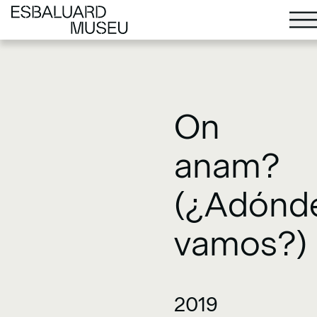
On
anam?
(¿Adónd
vamos?)
2019