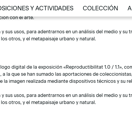
.1», comisariada por Nekane Aramburu, directora del museo Es
SICIONES Y ACTIVIDADES
COLECCIÓN
A
nistas, entidades y artistas internacionales, la exposición c
SICIONES Y ACTIVIDADES
COLECCIÓN
A
ión con el arte.
ía y sus usos, para adentrarnos en un análisis del medio y su
os otros, y el metapaisaje urbano y natural.
logo digital de la exposición «Reproductibilitat 1.0 / 1.1»,
d, a la que se han sumado las aportaciones de coleccionistas,
e la imagen realizada mediante dispositivos técnicos y su rel
ía y sus usos, para adentrarnos en un análisis del medio y su
os otros, y el metapaisaje urbano y natural.