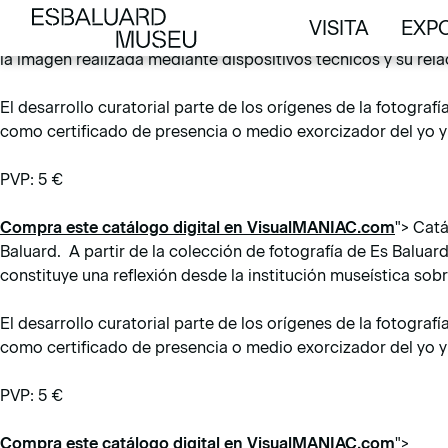
Catálogo digital de la exposición «Reproductibilitat 1.0 / 1
VISITA
EXPO
Baluard, a la que se han sumado las aportaciones de coleccio
VISITA
EXPO
la imagen realizada mediante dispositivos técnicos y su relac
El desarrollo curatorial parte de los orígenes de la fotograf
como certificado de presencia o medio exorcizador del yo y l
PVP: 5 €
Compra este catálogo digital en VisualMANIAC.com
">
Catá
Baluard. A partir de la colección de fotografía de Es Baluar
constituye una reflexión desde la institución museística sobr
El desarrollo curatorial parte de los orígenes de la fotograf
como certificado de presencia o medio exorcizador del yo y l
PVP: 5 €
Compra este catálogo digital en VisualMANIAC.com
">