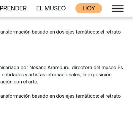
 Baluard. A partir de la colección de fotografía de Es
PRENDER
EL MUSEO
HOY
onstituye una reflexión desde la institución museística sobre
PRENDER
EL MUSEO
 transformación basado en dos ejes temáticos: el retrato
 comisariada por Nekane Aramburu, directora del museo Es
 entidades y artistas internacionales, la exposición
ación con el arte.
 transformación basado en dos ejes temáticos: el retrato