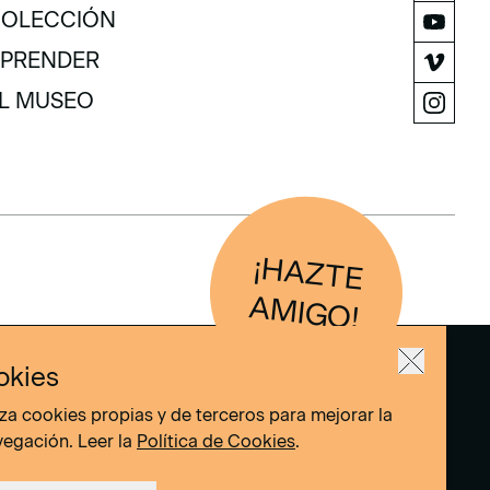
XPOSICIONES Y ACTIVIDADES
OLECCIÓN
OLECCIÓN
PRENDER
PRENDER
L MUSEO
L MUSEO
¡H
AZTE
IG
O
AM
!
okies
liza cookies propias y de terceros para mejorar la
vegación. Leer la
Política de Cookies
.