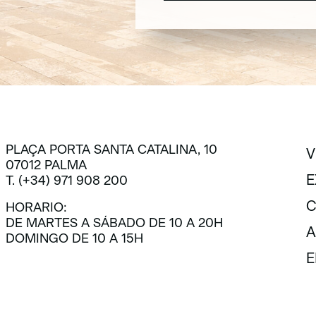
SUSCRÍBETE
PLAÇA PORTA SANTA CATALINA, 10
V
07012 PALMA
V
E
T. (+34) 971 908 200
E
C
HORARIO:
DE MARTES A SÁBADO DE 10 A 20H
C
A
DOMINGO DE 10 A 15H
A
E
E