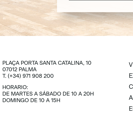
SUSCRÍBETE
PLAÇA PORTA SANTA CATALINA, 10
V
07012 PALMA
V
E
T. (+34) 971 908 200
E
C
HORARIO:
DE MARTES A SÁBADO DE 10 A 20H
C
A
DOMINGO DE 10 A 15H
A
E
E